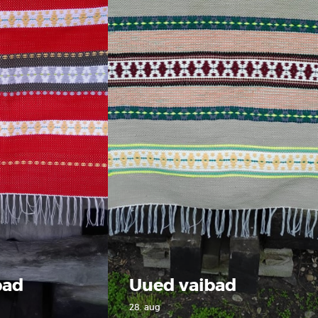
bad
Uued vaibad
28. aug