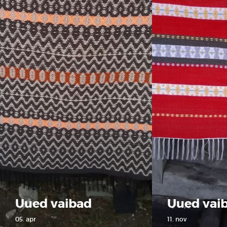
Uued vaibad
Uued vai
05. apr
11. nov