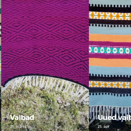
Vaibad
Uued vai
25. märts
25. apr